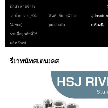
ฝักบัว สายชำระ
วาล์วต่าง ๆ (HSJ
สินค้าอื่นๆ (Other
อุปกรณ์แ
Valves)
products)
เครื่องมือ
รายชื่อลูกค้าที่ใช้
ผลิตภัณฑ์
รีเวทนัทสเตนเลส