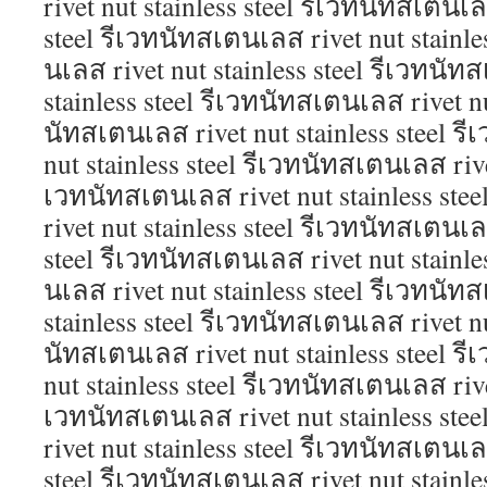
rivet nut stainless steel รีเวทนัทสเตนเล
steel รีเวทนัทสเตนเลส rivet nut stainle
นเลส rivet nut stainless steel รีเวทนัท
stainless steel รีเวทนัทสเตนเลส rivet nu
นัทสเตนเลส rivet nut stainless steel ร
nut stainless steel รีเวทนัทสเตนเลส rivet
เวทนัทสเตนเลส rivet nut stainless ste
rivet nut stainless steel รีเวทนัทสเตนเล
steel รีเวทนัทสเตนเลส rivet nut stainle
นเลส rivet nut stainless steel รีเวทนัท
stainless steel รีเวทนัทสเตนเลส rivet nu
นัทสเตนเลส rivet nut stainless steel ร
nut stainless steel รีเวทนัทสเตนเลส rivet
เวทนัทสเตนเลส rivet nut stainless ste
rivet nut stainless steel รีเวทนัทสเตนเล
steel รีเวทนัทสเตนเลส rivet nut stainle