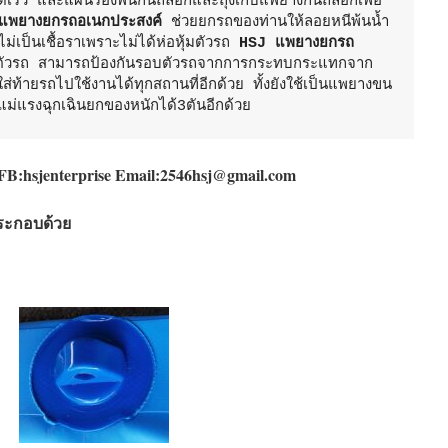
วดเร็ว และแผ่นรองพื้นกันถลอกและถุงเก็บแพยางกันถลอกเพื่อ
แพยางยกรถอเนกประสงค์
 ช่วยยกรถของท่านให้ลอยหนีพ้นน้ำ 
่เป็นเชื้อราเพราะไม่ได้ห่อหุ้มตัวรถ 
HSJ แพยางยกรถ
าตัวรถ สามารถป้องกันรอบตัวรถจากการกระทบกระแทกจาก
ส่ท้ายรถไปใช้งานได้ทุกสถานที่อีกด้วย ทั้งยังใช้เป็นแพยางขน
นแม่แรงฉุกเฉินยกของหนักได้3ตันอีกด้วย
FB:hsjenterprise Email:2546hsj@gmail.com
ระกอบด้วย