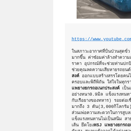
https://www.youtube.co
ในสภาวะอากาศที่ปั่นป่วนสุดขั่ว
มากขึ้น ค่าซ๋อมค่าล้างทำความ
ราคา อุปกรณ์ที่จะช่วยท่านปก
ช่วยคุณลดความเสียหายรถยนต์
สงค์ 
ออกแบบสร้างสรรโดยคนไท
ครอบและพิถีพิถัน ใส่ใจในทุก
แพยางยกรถอเนกประสงค์
 เป็น
อย่างหนา0.9มิล แข็งแรงทนทาน
กับเรือยางของทหาร) รอยต่อเช
มากถึง 3 ตัน(3,000กิโลกรัม)
ส่วนเพ่อความสะดวกในการสูบล
แข็งแรงทนทานไม่เป็นสนิม สาย
เส้น ยึดโยง
HSJ แพยางยกรถอเ