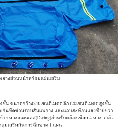
พยางส่วนหน้าหร้อมแผ่นเสริม
งชั้น ขนาดกว้าง240เซนติเมตร ลึก120เซนติเมตร สูงชั้น
ขอบกันขีดข่วนรอบสันแพยาง และแถบสะท้อนแสงซ้ายขวา
ข้าง ห่วงสเตนเลส(D-ring)สำหรับคล้องเชือก 4 ห่วง วาล์ว
คลุมเสริมกันการฉีกขาด 1 แผ่น