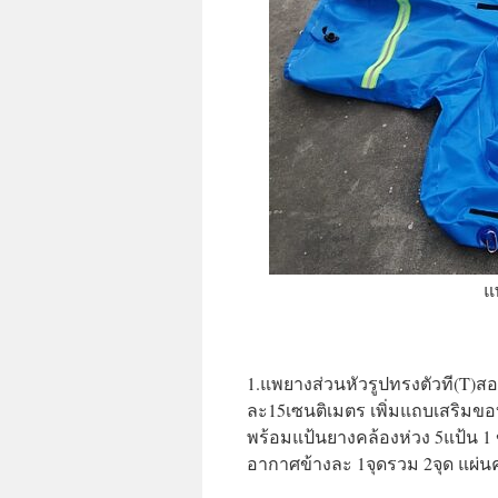
แ
1.แพยางส่วนหัวรูปทรงตัวที(T)สอ
ละ15เซนติเมตร เพิ่มแถบเสริม
พร้อมแป้นยางคล้องห่วง 5แป้น 1 
อากาศข้างละ 1จุดรวม 2จุด แผ่น