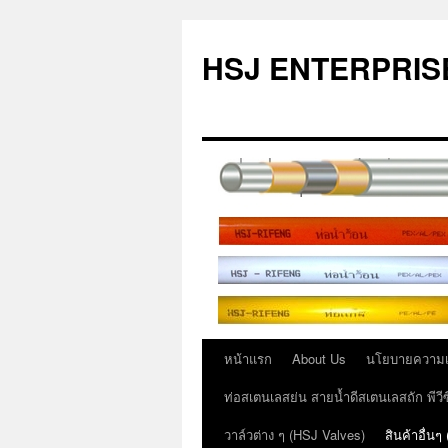
ข้าม
ไป
HSJ ENTERPRISE
ยัง
เนื้อหา
หน้าแรก
About Us
นโยบายความเป
ท่อสเตนเลสย่น สายน้ำดีสเตนเลสถัก พีว
วาล์วต่าง ๆ (HSJ Valves)
สินค้าอื่นๆ