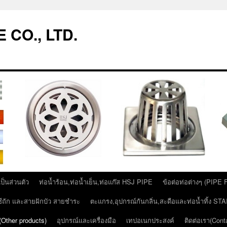
 CO., LTD.
็นส่วนตัว
ท่อน้ำร้อน,ท่อน้ำเย็น,ท่อแก๊ส HSJ PIPE
ข้อต่อท่อต่างๆ (PIPE
ีซีถัก และสายฝักบัว สายชำระ
ตะแกรง,อุปกรณ์กันกลิ่น,สะดือและท่อน้ำทิ้ง 
 (Other products)
อุปกรณ์และเครื่องมือ
เทปอเนกประสงค์
ติดต่อเรา(Cont