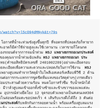
m/watch?v=l5cO94dMNyk&t=79s
 โอกาสที่น้ำจะท่วมขังสูงขึ้นทุกปี ที่จอดรถที่ปลอดภัยก็หายาก
สะอาดก็มีค่าใช้จ่ายสูงและใช้เวลานาน เวลาขายก็โดนกด
ป้องรถยนต์จากการจมน้ำท่วม 
HSJ แพยางยกรถอเนกประสงค์
ของคุณจากน้ำท่วมฉับพลัน 
HSJ แพยางยกรถอเนก ประ 
ย(คำขอสิทธิบัตรเลขที่ 2401002289)อย่างละเอียดรอบ
รายละเอียดเพื่อความสะดวกและปลอดภัยในการใช้งาน  
HSJ 
แพยางสูบลมทำจากวัสดุผ้าใบโพลีเอสเตอร์เคลือบพีวีซี 2 ด้าน 
ต่อการกระแทกการขูดขีดทิ่มแทงของวัสดุต่างๆ(เกรดเดียว
ื่อมประสานด้วยความร้อน หมดโอกาสรั่วซึม รับน้ำหนักได้
 มีวาล์วสูบลมเข้าออกทั้งข้างซ้ายและข้างขวาของแพแต่ละ
ม อุปกรณ์ห่วงยึดโยง 12 จุดรอบตัวแพยางเป็นสเตนเลส304 
ไนล่อนพร้อมตะขอปลดเร็ว 4 เส้นรับแรงดึงได้ถึง 3 ตันต่อ
นกประสงค์
กับหลักกันการลอยตามน้ำ พร้อมเครื่องสูบลมแรง