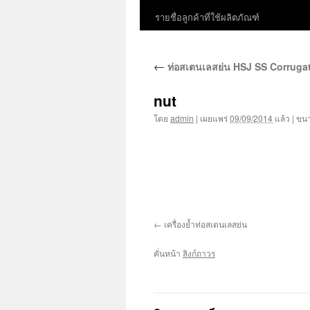
รายชื่อลูกค้าที่ใช้ผลิตภัณฑ์
←
ท่อสเตนเลสย่น HSJ SS Corruga
nut
โดย
admin
|
เผยแพร่
09/09/2014
แล้ว
|
ขนา
เครื่องย้ำท่อสเตนเลสย่น
คั่นหน้า
ลิงก์ถาวร