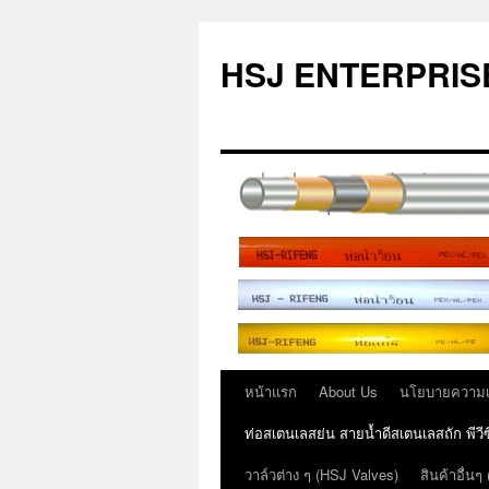
ข้าม
ไป
HSJ ENTERPRISE
ยัง
เนื้อหา
หน้าแรก
About Us
นโยบายความเป
ท่อสเตนเลสย่น สายน้ำดีสเตนเลสถัก พีว
วาล์วต่าง ๆ (HSJ Valves)
สินค้าอื่นๆ