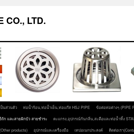
 CO., LTD.
็นส่วนตัว
ท่อน้ำร้อน,ท่อน้ำเย็น,ท่อแก๊ส HSJ PIPE
ข้อต่อท่อต่างๆ (PIPE
ีซีถัก และสายฝักบัว สายชำระ
ตะแกรง,อุปกรณ์กันกลิ่น,สะดือและท่อน้ำทิ้ง 
 (Other products)
อุปกรณ์และเครื่องมือ
เทปอเนกประสงค์
ติดต่อเรา(Cont