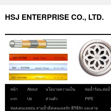
ข้าม
ไป
HSJ ENTERPRISE CO., LTD.
ยัง
เนื้อหา
หน้า
About
นโยบายความเป็น
ท่อน้ำร้อน,ท่อน
แรก
Us
ส่วนตัว
PIPE
ท่อสเตนเลสย่น สายน้ำดีสเตนเลสถัก พีวีซีถัก และสาย