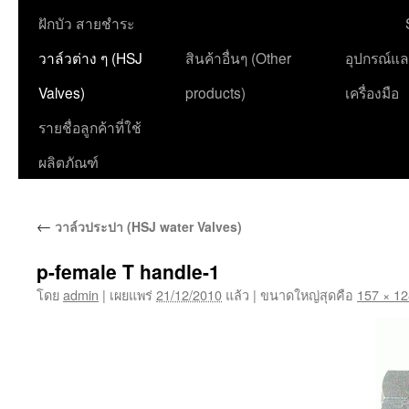
ฝักบัว สายชำระ
วาล์วต่าง ๆ (HSJ
สินค้าอื่นๆ (Other
อุปกรณ์แ
Valves)
products)
เครื่องมือ
รายชื่อลูกค้าที่ใช้
ผลิตภัณฑ์
←
วาล์วประปา (HSJ water Valves)
p-female T handle-1
โดย
admin
|
เผยแพร่
21/12/2010
แล้ว
|
ขนาดใหญ่สุดคือ
157 × 12