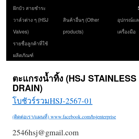
ฝักบัว สายชำระ
วาล์วต่าง ๆ (HSJ
สินค้าอื่นๆ (Other
อุปกรณ์แ
Valves)
products)
เครื่องมือ
รายชื่อลูกค้าที่ใช้
ผลิตภัณฑ์
ตะแกรงน้ำทิ้ง (HSJ STAINLES
DRAIN)
โบชัวร์รวมHSJ-2567-01
(ติดต่อเรา/แผนที่)
www.facebook.com/hsjenterprise
2546hsj@gmail.com