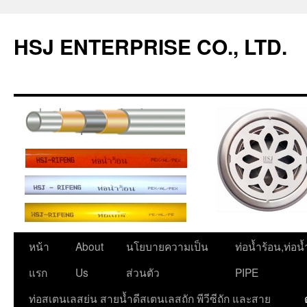
ข้าม
ไป
HSJ ENTERPRISE CO., LTD.
ยัง
เนื้อหา
หน้า
About
นโยบายความเป็น
ท่อน้ำร้อน,ท่อน
แรก
Us
ส่วนตัว
PIPE
ท่อสเตนเลสย่น สายน้ำดีสเตนเลสถัก พีวีซีถัก และสาย