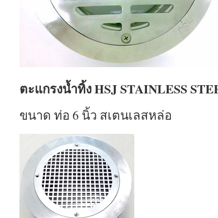
ตะแกรงน้ำทิ้ง HSJ STAINLESS ST
ขนาด ท่อ 6 นิ้ว สเตนเลสหล่อ