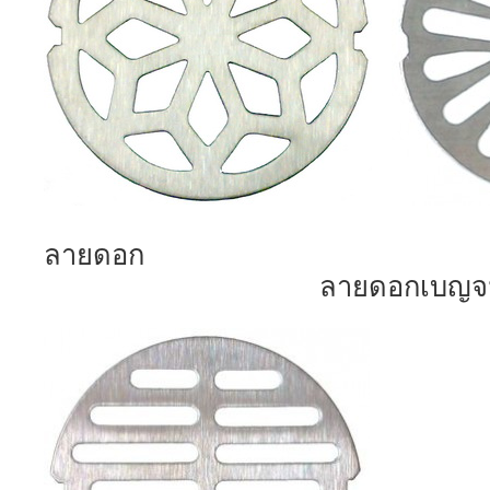
ลายดอก
ลายดอกเบญจม