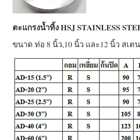
ตะแกรงน้ำทิ้ง HSJ STAINLESS ST
ขนาด ท่อ 8 นิ้ว,10 นิ้ว และ12 นิ้ว ส